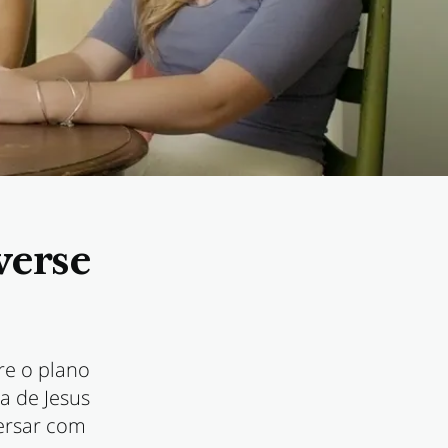
verse
re o plano
a de Jesus
versar com