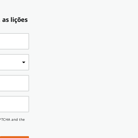
 as lições
CAPTCHA and the