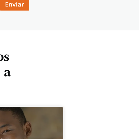
Enviar
os
 a