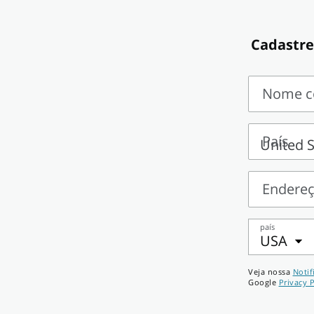
Cadastre-
Nome c
Nome
completo
País
País
Endere
Endereço
país
USA
Número
Veja nossa
Notif
de
Google
Privacy P
telefone