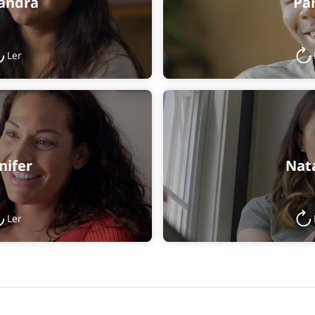
jandra
Par
Ler
nifer
Nata
Ler